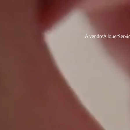
À vendre
À louer
Servi