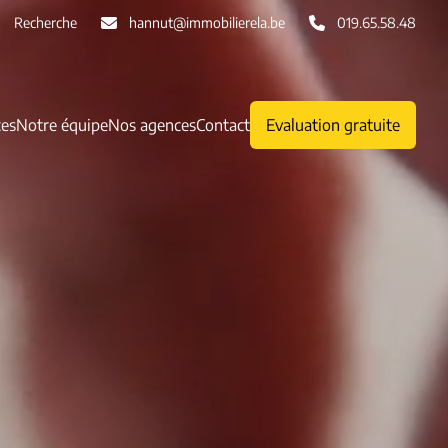
Recherche
hannut@immobilierela.be
019.65.58.48
ces
Notre équipe
Nos agences
Contact
Evaluation gratuite