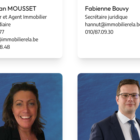
tian MOUSSET
Fabienne Bouvy
r et Agent Immobilier
Secrétaire juridique
iaire
hannut@immobilierela.b
77
010/87.09.30
immobilierela.be
58.48