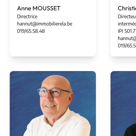
Anne MOUSSET
Chris
Directrice
Directeu
hannut@immobilierela.be
interméd
019/65.58.48
IPI
5
0
1
.
7
hannut@
019/65.