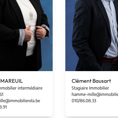
l MAREUIL
Clément Bausart
mobilier intermédiaire
Stagiaire Immobilier
61
hamme-mille@immobilie
ille@immobilierela.be
010/86.08.33
8.91