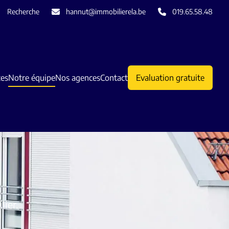
Recherche
hannut@immobilierela.be
019.65.58.48
ces
Notre équipe
Nos agences
Contact
Evaluation gratuite
lier.