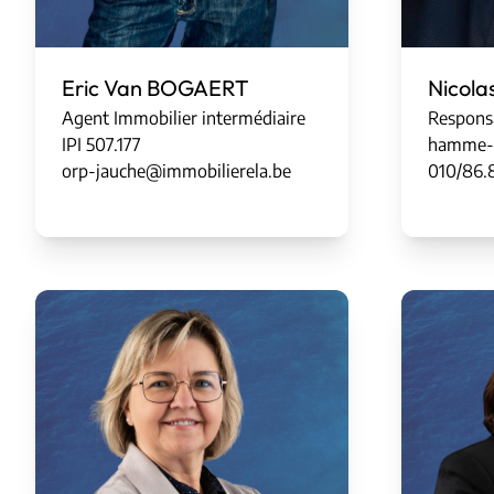
Eric Van BOGAERT
Nicola
Agent Immobilier intermédiaire
Respons
IPI
5
0
7
.
177
hamme-m
orp-jauche@immobilierela.be
010/86.