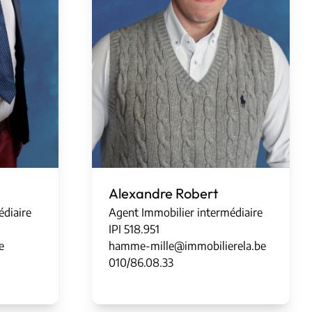
Alexandre Robert
édiaire
Agent Immobilier intermédiaire
IPI
5
1
8
.
951
e
hamme-mille@immobilierela.be
010/86.08.33