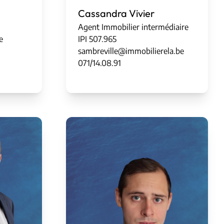
Cassandra Vivier
Agent Immobilier intermédiaire
e
IPI
5
0
7
.
965
sambreville@immobilierela.be
071/14.08.91