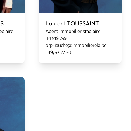
ES
Laurent TOUSSAINT
édiaire
Agent Immobilier stagiaire
IPI
5
1
9
.
249
orp-jauche@immobilierela.be
019/63.27.30