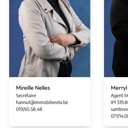
Mireille Nelles
Merry
Secrétaire
Agent Im
hannut@immobilierela.be
IPI
5
1
9
.
8
019/65.58.48
sambrev
071/14.0