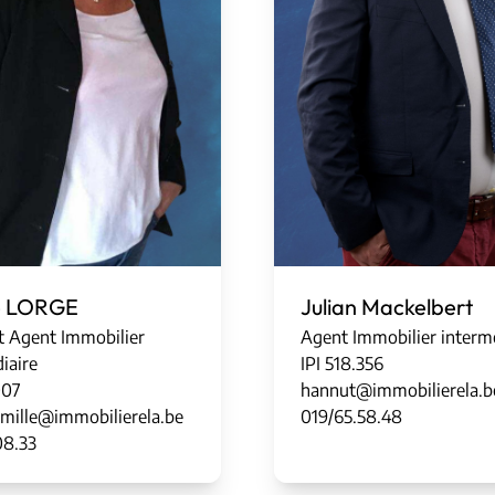
ie LORGE
Julian Mackelbert
t Agent Immobilier
Agent Immobilier interm
iaire
IPI
5
1
8
.
356
007
hannut@immobilierela.b
ille@immobilierela.be
019/65.58.48
08.33