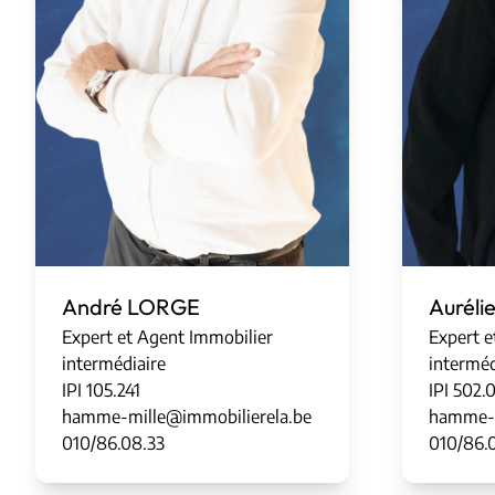
André LORGE
Aurél
Expert et Agent Immobilier
Expert e
intermédiaire
interméd
IPI
1
0
5
.
241
IPI
5
0
2
.
hamme-mille@immobilierela.be
hamme-m
010/86.08.33
010/86.