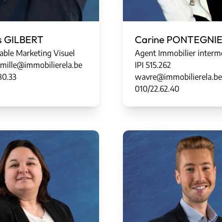
s GILBERT
Carine PONTEGNI
able Marketing Visuel
Agent Immobilier interm
ille@immobilierela.be
IPI
5
1
5
.
262
80.33
wavre@immobilierela.be
010/22.62.40