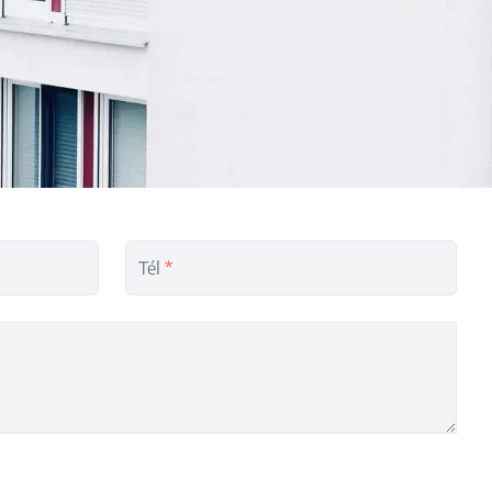
Tél
*