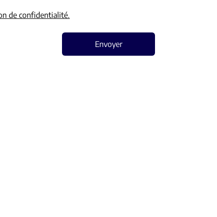
on de confidentialité.
Envoyer
Autorité de surveillance
Institut professionnel des agents immobiliers (IPI),
Rue de Luxembourg 16B, 1000 Bruxelles,
Tel: 02 505 38 50, Fax: 02 503 42 23,
Email:
info@ipi.be
, website:
www.ipi.be
Code de déontologie de l'IPI
.