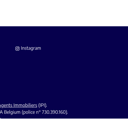
Instagram
 Agents Immobiliers
(IPI).
A Belgium (police n° 730.390.160).
s.