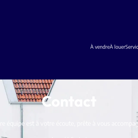
À vendre
À louer
Servi
Contact
re équipe est à votre écoute, prête à vous accompag