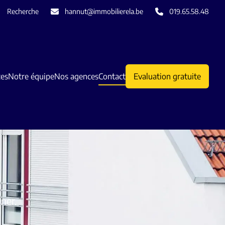
Recherche
hannut@immobilierela.be
019.65.58.48
ces
Notre équipe
Nos agences
Contact
Evaluation gratuite
ner.