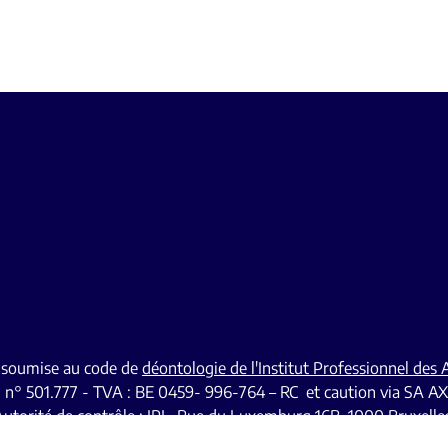
t soumise au code de
déontologie de l'Institut Professionnel des
I n° 501.777 - TVA : BE 0459- 996-764 – RC et caution via SA AX
utorité de contrôle : IPI , Rue du Luxemburg 16B, 1000 Bruxelle