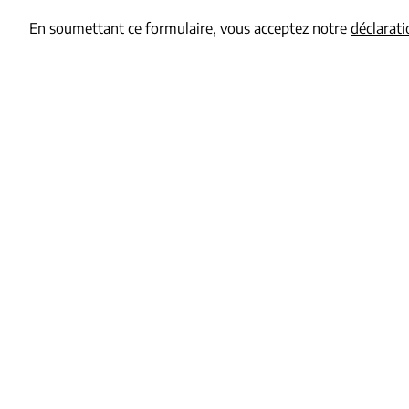
En soumettant ce formulaire, vous acceptez notre
déclarati
Immobilière L.A.
Numéro d’entreprise : TVA BE0459 996 764
RPM Liège – Division Hannut
Siège social : Rue de Landen 82 à 4280 Hannut
Agent immobilier intermédiaire agréé en Belgique
par l’I.P.I. sous le numéro 501.777
Tél : 019/65.58.48
Mail : hannut@immobilierla.be