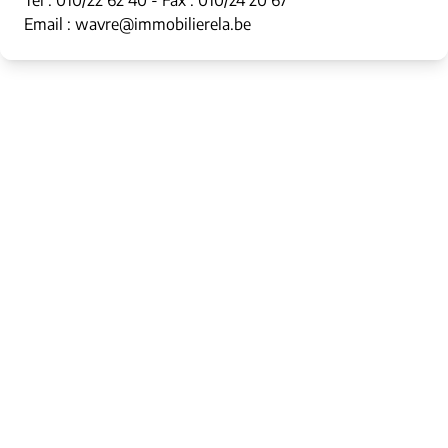
Tél : 010/22 62 40 - Fax : 010/24 20 67
Email : wavre@immobilierela.be