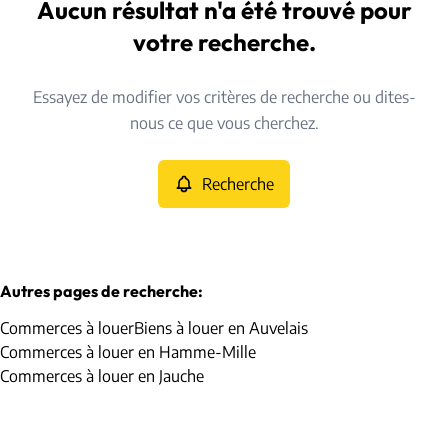
Auvelais (5060)
Aucun résultat n'a été trouvé pour
Remove
Vue de la carte
votre recherche.
Type
Essayez de modifier vos critères de recherche ou dites-
Commerces
Recherche
Trier par
Remove
nous ce que vous cherchez.
Recherche
Critères plus
Min. budget
Autres pages de recherche
:
Commerces à louer
Biens à louer en Auvelais
Max. budget
Commerces à louer en Hamme-Mille
Commerces à louer en Jauche
Chercher