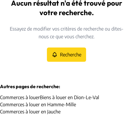
Chaumont-Gistoux (1325)
Aucun résultat n'a été trouvé pour
Remove
Vue de la carte
votre recherche.
Type
Essayez de modifier vos critères de recherche ou dites-
Commerces
Recherche
Trier par
Remove
nous ce que vous cherchez.
Recherche
Critères plus
Min. budget
Autres pages de recherche
:
Commerces à louer
Biens à louer en Dion-Le-Val
Max. budget
Commerces à louer en Hamme-Mille
Commerces à louer en Jauche
Chercher