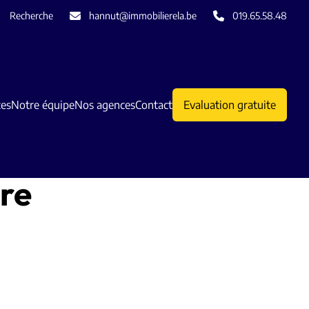
Recherche
hannut@immobilierela.be
019.65.58.48
ces
Notre équipe
Nos agences
Contact
Evaluation gratuite
ere