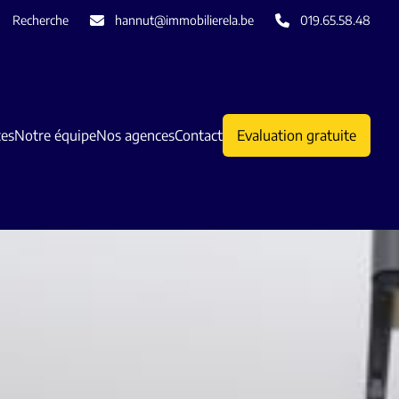
Recherche
hannut@immobilierela.be
019.65.58.48
ces
Notre équipe
Nos agences
Contact
Evaluation gratuite