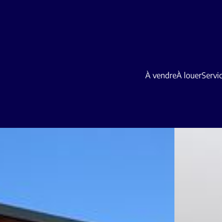
À vendre
À louer
Servi