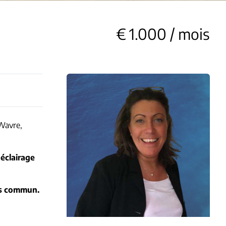
€ 1.000 / mois
 Wavre,
n
éclairage
is commun.