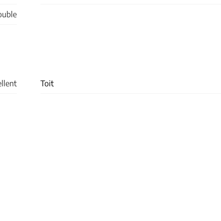
ouble
llent
Toit
50
m²