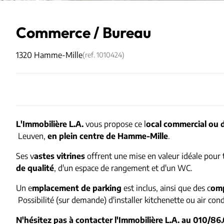
Commerce / Bureau
1320 Hamme-Mille
(ref.
1010424
)
L'Immobilière L.A.
vous propose ce l
ocal commercial ou 
Leuven,
en plein centre de Hamme-Mille
.
Ses v
astes vitrines
offrent une mise en valeur idéale pour 
de qualité
, d'un espace de rangement et d'un WC.
Un e
mplacement de parking
est inclus, ainsi que des c
omp
Possibilité (sur demande) d'installer kitchenette ou air con
N'hésitez pas à contacter l'Immobilière L.A. au 010/86