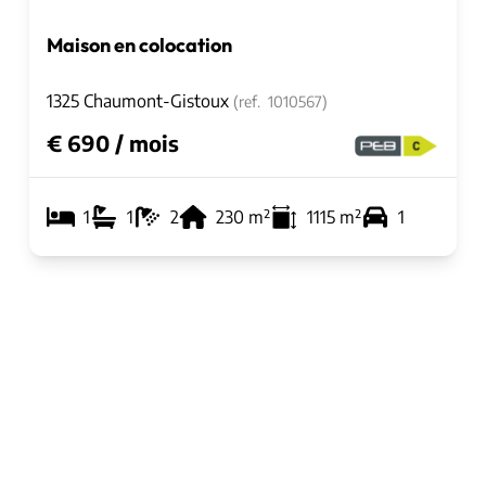
Maison en colocation
1325 Chaumont-Gistoux
(ref.
1010567
)
€ 690 / mois
1
1
2
230
m²
1115
m²
1