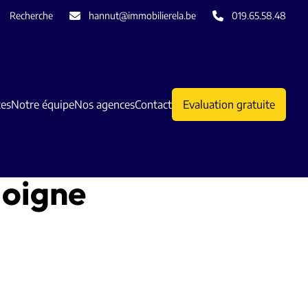
Recherche
hannut@immobilierela.be
019.65.58.48
ces
Notre équipe
Nos agences
Contact
Evaluation gratuite
doigne