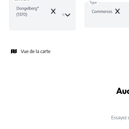
Type
Dongelberg*
Commerces
Remove
Remove
(1370)
Vue de la carte
Auc
Essayez 