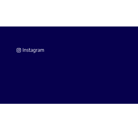
Instagram
 Agents Immobiliers
(IPI).
A Belgium (police n° 730.390.160).
s.