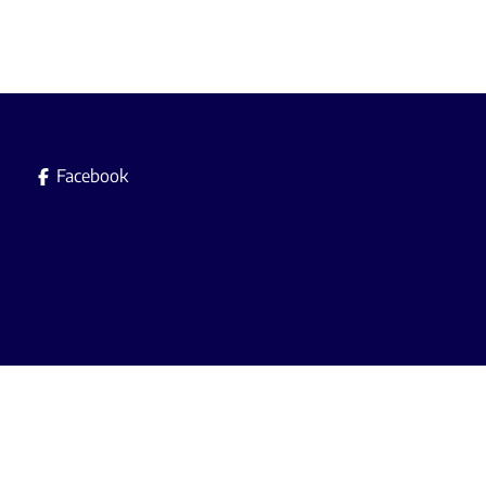
Facebook
Immobilière L.A. srl es
Agent immobilier agréé avec le IP
A