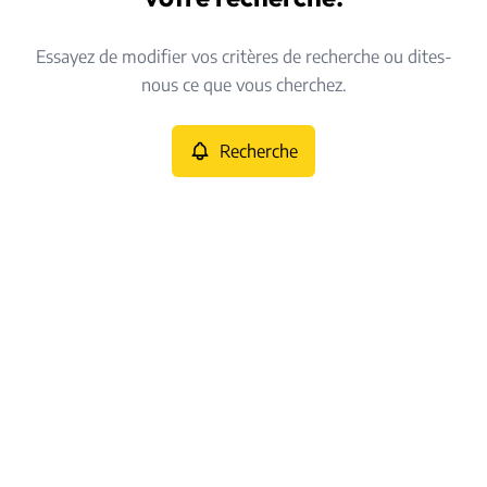
Type
Essayez de modifier vos critères de recherche ou dites-
Recherche
Trier par
nous ce que vous cherchez.
Critères plus
Recherche
Min. budget
Max. budget
Chercher