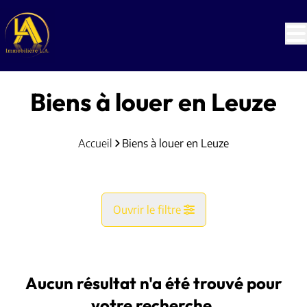
Aller au contenu principal
Biens à louer en Leuze
Accueil
Biens à louer en Leuze
Ouvrir le filtre
Commune
Leuze (7900)
Aucun résultat n'a été trouvé pour
Remove
Vue de la carte
votre recherche.