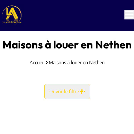
Aller au contenu principal
Maisons à louer en Nethen
Accueil
Maisons à louer en Nethen
Ouvrir le filtre
Commune
LOUÉ
Grez-Doiceau (1390)
Remove
Vue de la carte