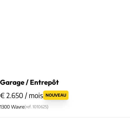
Garage / Entrepôt
€ 2.650 / mois
NOUVEAU
1300 Wavre
(ref.
1010625
)