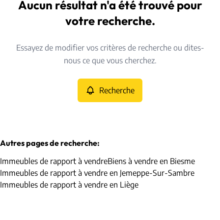
Biesme (5640)
Aucun résultat n'a été trouvé pour
Remove
Vue de la carte
votre recherche.
Type
Essayez de modifier vos critères de recherche ou dites-
Immeubles de rapport
Recherche
Trier par
Remove
nous ce que vous cherchez.
Recherche
Critères plus
Min. budget
Autres pages de recherche
:
Immeubles de rapport à vendre
Biens à vendre en Biesme
Max. budget
Immeubles de rapport à vendre en Jemeppe-Sur-Sambre
Immeubles de rapport à vendre en Liège
Chercher