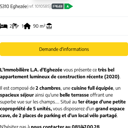
5310 Eghezée
(ref.
1010585
)
2
1
90
m²
Demande d'informations
L'Immobilière L.A. d'Eghezée
vous présente ce
très bel
appartement lumineux de construction récente (2020)
.
Il est composé de
2 chambres
, une
cuisine full équipée
, un
spacieux séjour
ainsi qu'une
belle terrasse
offrant une
superbe vue sur les champs.... Situé au
1er étage d'une petite
copropriété de 5 unités,
vous disposerez d'un
grand espace
cave, de 2 places de parking et d'un local vélo partagé
.
N'hésitez pas à
nous contacter au 081/47.00.28