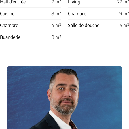
Hall d'entrée
7
m²
Living
27
m²
Cuisine
8
m²
Chambre
9
m²
Chambre
14
m²
Salle de douche
5
m²
Buanderie
3
m²