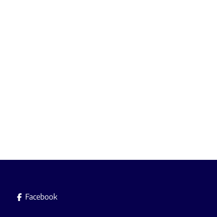
€ 499.000
3
1
145
m²
255
m²
Facebook