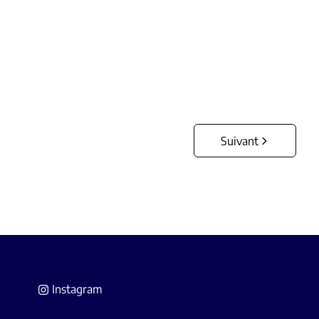
€ 315.000
4
2
175
m²
1228
m²
1
Suivant
Instagram