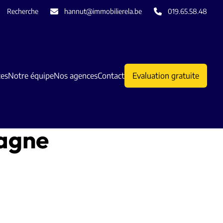
Recherche
hannut@immobilierela.be
019.65.58.48
ces
Notre équipe
Nos agences
Contact
Evaluation gratuite
pagne