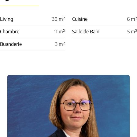
Living
30
m²
Cuisine
6
m²
Chambre
11
m²
Salle de Bain
5
m²
Buanderie
3
m²