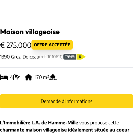
Maison villageoise
€ 275.000
OFFRE ACCEPTÉE
1390 Grez-Doiceau
(ref.
1010611
)
4
1
170
m²
Demande d'informations
L'Immobilière L.A. de Hamme-Mille
vous propose cette
charmante maison villageoise idéalement située au coeur