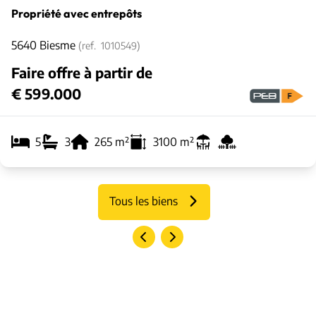
Propriété avec entrepôts
5640 Biesme
(ref.
1010549
)
Faire offre à partir de
€ 599.000
5
3
265
m²
3100
m²
Tous les biens