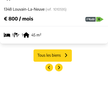
1348 Louvain-La-Neuve
(ref.
1010595
)
€ 800 / mois
1
1
45
m²
Tous les biens