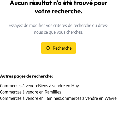
Huy (4500)
Aucun résultat n'a été trouvé pour
Remove
Vue de la carte
votre recherche.
Type
Essayez de modifier vos critères de recherche ou dites-
Commerces
Recherche
Trier par
Remove
nous ce que vous cherchez.
Recherche
Critères plus
Min. budget
Autres pages de recherche
:
Commerces à vendre
Biens à vendre en Huy
Max. budget
Commerces à vendre en Ramillies
Commerces à vendre en Tamines
Commerces à vendre en Wavre
Chercher