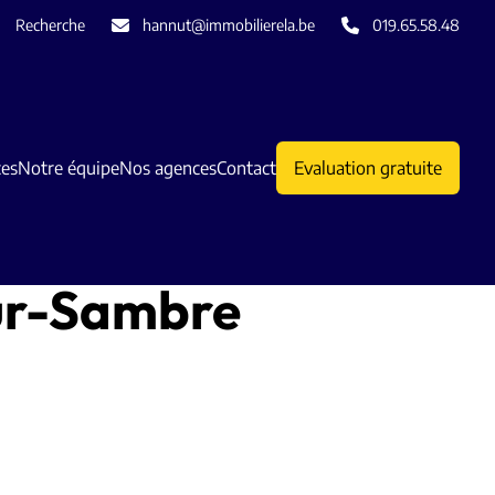
Recherche
hannut@immobilierela.be
019.65.58.48
ces
Notre équipe
Nos agences
Contact
Evaluation gratuite
ur-Sambre