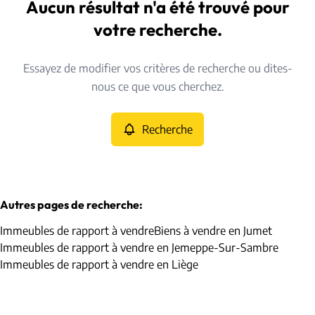
Jumet (6040)
Aucun résultat n'a été trouvé pour
Remove
Vue de la carte
votre recherche.
Type
Essayez de modifier vos critères de recherche ou dites-
Immeubles de rapport
Recherche
Trier par
Remove
nous ce que vous cherchez.
Recherche
Critères plus
Min. budget
Autres pages de recherche
:
Immeubles de rapport à vendre
Biens à vendre en Jumet
Max. budget
Immeubles de rapport à vendre en Jemeppe-Sur-Sambre
Immeubles de rapport à vendre en Liège
Chercher