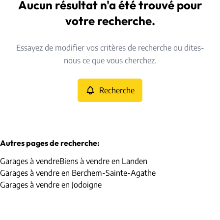
Landen (3404)
Aucun résultat n'a été trouvé pour
Remove
Vue de la carte
votre recherche.
Type
Essayez de modifier vos critères de recherche ou dites-
Garages
Recherche
Trier par
Remove
nous ce que vous cherchez.
Recherche
Critères plus
Min. budget
Autres pages de recherche
:
Garages à vendre
Biens à vendre en Landen
Max. budget
Garages à vendre en Berchem-Sainte-Agathe
Garages à vendre en Jodoigne
Chercher