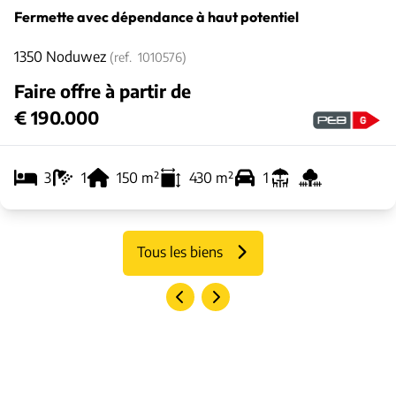
Fermette avec dépendance à haut potentiel
1350 Noduwez
(ref.
1010576
)
Faire offre à partir de
€ 190.000
3
1
150
m²
430
m²
1
Tous les biens