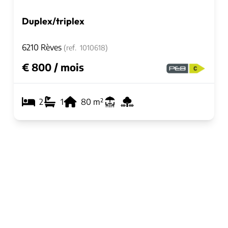
Duplex/triplex
6210 Rèves
(ref.
1010618
)
€ 800 / mois
2
1
80
m²