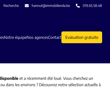
Recherche
hannut@immobilierela.be
019.65.58.48
ces
Notre équipe
Nos agences
Contact
Evaluation gratuite
disponible
et a récemment été loué. Vous cherchez un
 ou dans les environs ? Découvrez notre sélection actuelle à