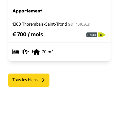
Appartement
1360 Thorembais-Saint-Trond
(ref.
1010563
)
€ 700 / mois
1
1
70
m²
Tous les biens