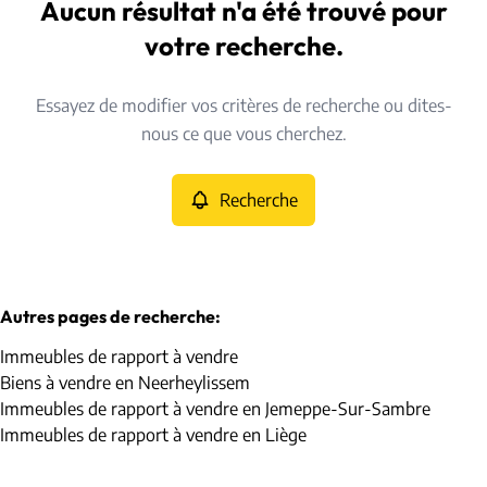
Linsmeau (1357)
Aucun résultat n'a été trouvé pour
Remove
Vue de la carte
votre recherche.
Type
Essayez de modifier vos critères de recherche ou dites-
Immeubles de rapport
Recherche
Trier par
Remove
nous ce que vous cherchez.
Recherche
Critères plus
Min. budget
Autres pages de recherche
:
Immeubles de rapport à vendre
Max. budget
Biens à vendre en Neerheylissem
Immeubles de rapport à vendre en Jemeppe-Sur-Sambre
Immeubles de rapport à vendre en Liège
Chercher