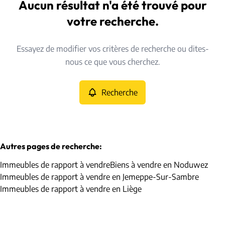
Jauche (1350)
Aucun résultat n'a été trouvé pour
Remove
Vue de la carte
votre recherche.
Type
Essayez de modifier vos critères de recherche ou dites-
Immeubles de rapport
Recherche
Trier par
Remove
nous ce que vous cherchez.
Recherche
Critères plus
Min. budget
Autres pages de recherche
:
Immeubles de rapport à vendre
Biens à vendre en Noduwez
Max. budget
Immeubles de rapport à vendre en Jemeppe-Sur-Sambre
Immeubles de rapport à vendre en Liège
Chercher