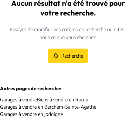
Pellaines (4287)
Aucun résultat n'a été trouvé pour
Remove
Vue de la carte
votre recherche.
Type
Essayez de modifier vos critères de recherche ou dites-
Garages
Recherche
Trier par
Remove
nous ce que vous cherchez.
Recherche
Critères plus
Min. budget
Autres pages de recherche
:
Garages à vendre
Biens à vendre en Racour
Max. budget
Garages à vendre en Berchem-Sainte-Agathe
Garages à vendre en Jodoigne
Chercher