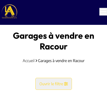
Aller au contenu principal
Garages à vendre en
Racour
Accueil
Garages à vendre en Racour
Ouvrir le filtre
Commune