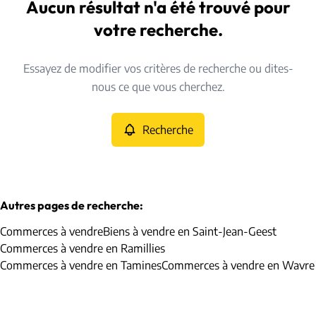
Dongelberg* (1370)
Aucun résultat n'a été trouvé pour
Remove
Vue de la carte
votre recherche.
Type
Essayez de modifier vos critères de recherche ou dites-
Commerces
Recherche
Trier par
Remove
nous ce que vous cherchez.
Recherche
Critères plus
Min. budget
Autres pages de recherche
:
Commerces à vendre
Biens à vendre en Saint-Jean-Geest
Max. budget
Commerces à vendre en Ramillies
Commerces à vendre en Tamines
Commerces à vendre en Wavre
Chercher