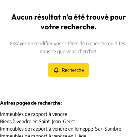
Commune
Dongelberg* (1370)
Aucun résultat n'a été trouvé pour
Remove
Vue de la carte
votre recherche.
Type
Essayez de modifier vos critères de recherche ou dites-
Immeubles de rapport
Recherche
Trier par
Remove
nous ce que vous cherchez.
Recherche
Critères plus
Min. budget
Autres pages de recherche
:
Immeubles de rapport à vendre
Max. budget
Biens à vendre en Saint-Jean-Geest
Immeubles de rapport à vendre en Jemeppe-Sur-Sambre
Immeubles de rapport à vendre en Liège