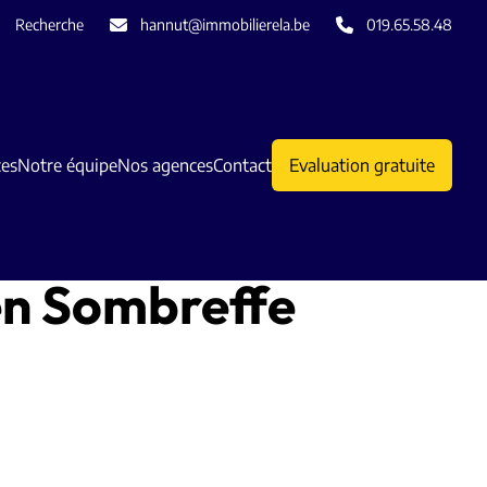
Recherche
hannut@immobilierela.be
019.65.58.48
ces
Notre équipe
Nos agences
Contact
Evaluation gratuite
en Sombreffe