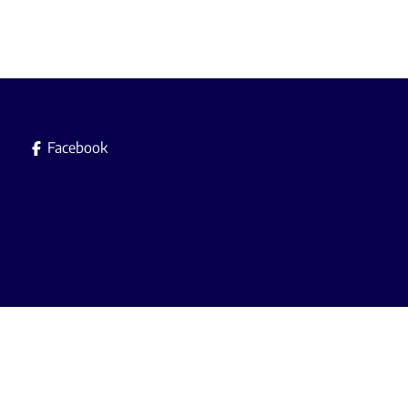
Facebook
Immobilière L.A. srl es
Agent immobilier agréé avec le IP
A