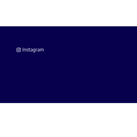
Instagram
 Agents Immobiliers
(IPI).
A Belgium (police n° 730.390.160).
s.