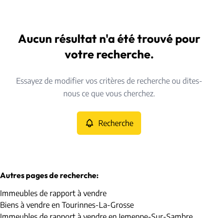
Commune
Hamme-Mille (1320)
Aucun résultat n'a été trouvé pour
Remove
Vue de la carte
votre recherche.
Type
Essayez de modifier vos critères de recherche ou dites-
Immeubles de rapport
Recherche
Trier par
Remove
nous ce que vous cherchez.
Recherche
Critères plus
Min. budget
Autres pages de recherche
:
Immeubles de rapport à vendre
Max. budget
Biens à vendre en Tourinnes-La-Grosse
Immeubles de rapport à vendre en Jemeppe-Sur-Sambre