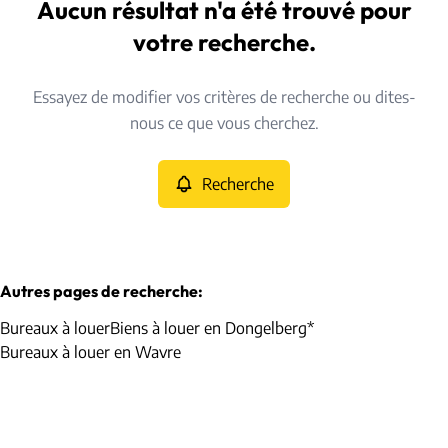
Dongelberg* (1370)
Aucun résultat n'a été trouvé pour
Remove
Vue de la carte
votre recherche.
Type
Essayez de modifier vos critères de recherche ou dites-
Bureaux
Recherche
Trier par
Remove
nous ce que vous cherchez.
Recherche
Critères plus
Min. budget
Autres pages de recherche
:
Bureaux à louer
Biens à louer en Dongelberg*
Max. budget
Bureaux à louer en Wavre
Chercher