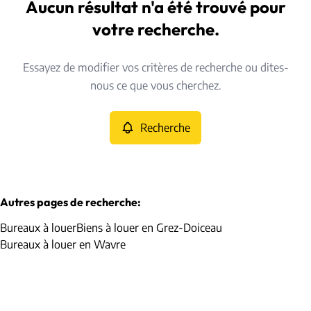
Grez-Doiceau (1390)
Aucun résultat n'a été trouvé pour
Remove
Vue de la carte
votre recherche.
Type
Essayez de modifier vos critères de recherche ou dites-
Bureaux
Recherche
Trier par
Remove
nous ce que vous cherchez.
Recherche
Critères plus
Min. budget
Autres pages de recherche
:
Bureaux à louer
Biens à louer en Grez-Doiceau
Max. budget
Bureaux à louer en Wavre
Chercher