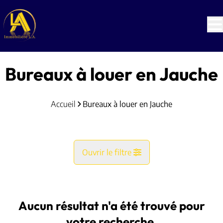
Aller au contenu principal
Bureaux à louer en Jauche
Accueil
Bureaux à louer en Jauche
Ouvrir le filtre
Commune
Jauche (1350)
Aucun résultat n'a été trouvé pour
Remove
Vue de la carte
votre recherche.