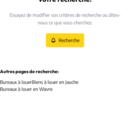
Type
Essayez de modifier vos critères de recherche ou dites-
Bureaux
Recherche
Trier par
Remove
nous ce que vous cherchez.
Recherche
Critères plus
Min. budget
Autres pages de recherche
:
Bureaux à louer
Biens à louer en Jauche
Max. budget
Bureaux à louer en Wavre
Chercher