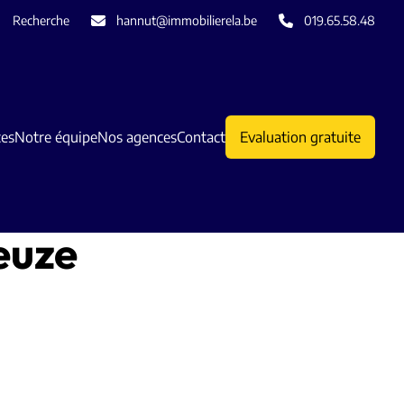
Recherche
hannut@immobilierela.be
019.65.58.48
ces
Notre équipe
Nos agences
Contact
Evaluation gratuite
euze