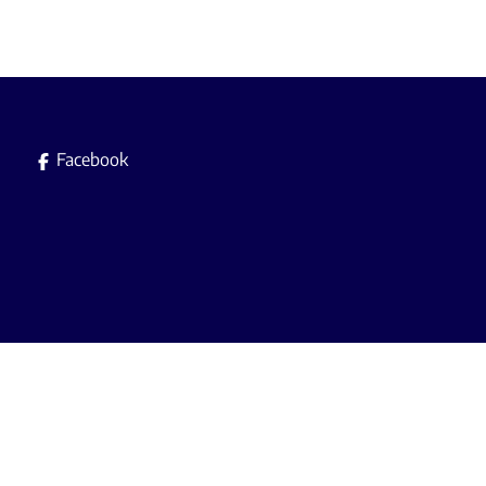
Facebook
Immobilière L.A. srl es
Agent immobilier agréé avec le IP
A