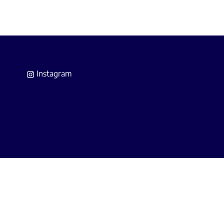
Instagram
 Agents Immobiliers
(IPI).
A Belgium (police n° 730.390.160).
s.