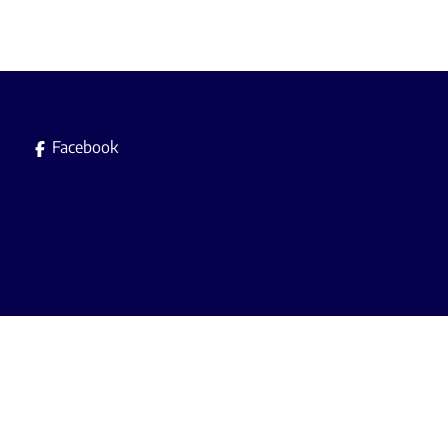
Facebook
Immobilière L.A. srl es
Agent immobilier agréé avec le IP
A