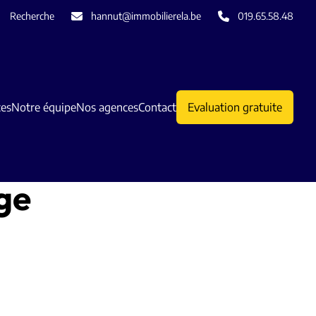
Recherche
hannut@immobilierela.be
019.65.58.48
ces
Notre équipe
Nos agences
Contact
Evaluation gratuite
ge