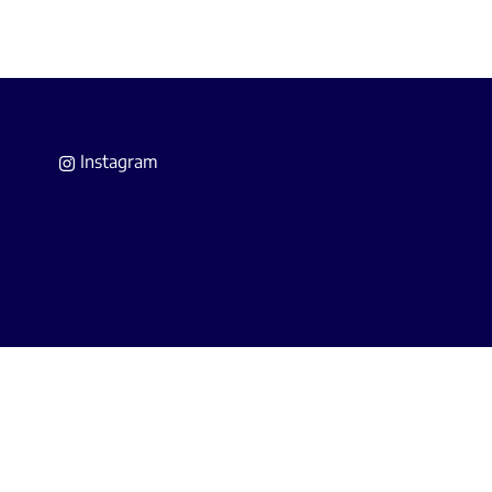
Instagram
 Agents Immobiliers
(IPI).
A Belgium (police n° 730.390.160).
s.