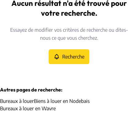
Hamme-Mille (1320)
Aucun résultat n'a été trouvé pour
Remove
Vue de la carte
votre recherche.
Type
Essayez de modifier vos critères de recherche ou dites-
Bureaux
Recherche
Trier par
Remove
nous ce que vous cherchez.
Recherche
Critères plus
Min. budget
Autres pages de recherche
:
Bureaux à louer
Biens à louer en Nodebais
Max. budget
Bureaux à louer en Wavre
Chercher