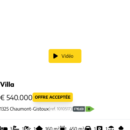
Vidéo
Villa
€ 540.000
OFFRE ACCEPTÉE
1325 Chaumont-Gistoux
(ref.
1010517
)
3
1
1
160
m²
450
m²
1
1