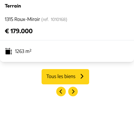
Terrain
1315 Roux-Miroir
(ref.
1010168
)
€ 179.000
1263
m²
Tous les biens