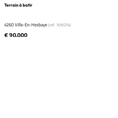
Terrain à batir
4260 Ville-En-Hesbaye
(ref.
1010274
)
€ 90.000
1156
m²
Tous les biens