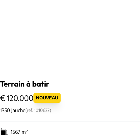
Terrain à batir
€ 120.000
NOUVEAU
1350 Jauche
(ref.
1010627
)
1567
m²