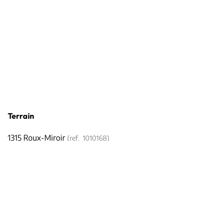
Terrain
1315 Roux-Miroir
(ref.
1010168
)
€ 179.000
1263
m²