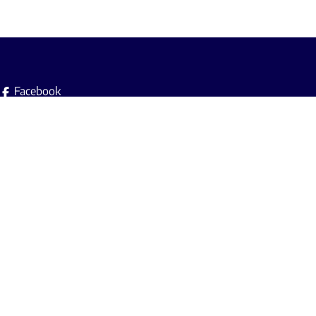
Facebook
Instagram
Immobilière L.A. srl est soumise au code de
déontologie de
l'Institut Professionnel des Agents Immobiliers
(IPI).
Agent immobilier agréé avec le IPI n° 501.777 - TVA : BE 0459-