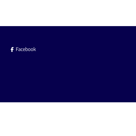
Facebook
Immobilière L.A. srl es
Agent immobilier agréé avec le IP
A