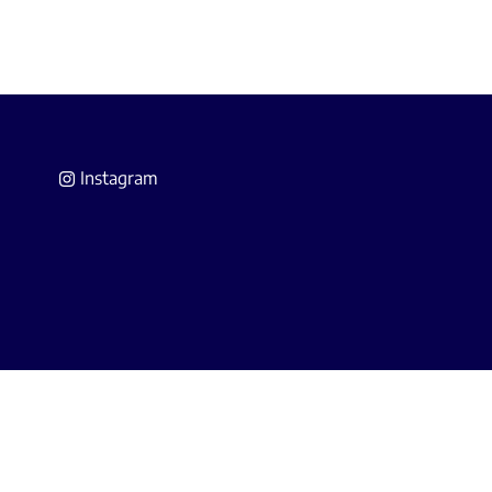
Instagram
 Agents Immobiliers
(IPI).
A Belgium (police n° 730.390.160).
s.