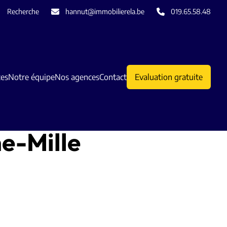
Recherche
hannut@immobilierela.be
019.65.58.48
ces
Notre équipe
Nos agences
Contact
Evaluation gratuite
e-Mille