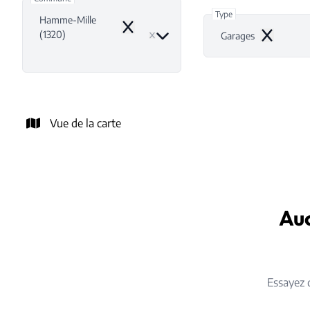
Type
Hamme-Mille
Remove
(1320)
Garages
Remove
Vue de la carte
Auc
Essayez 