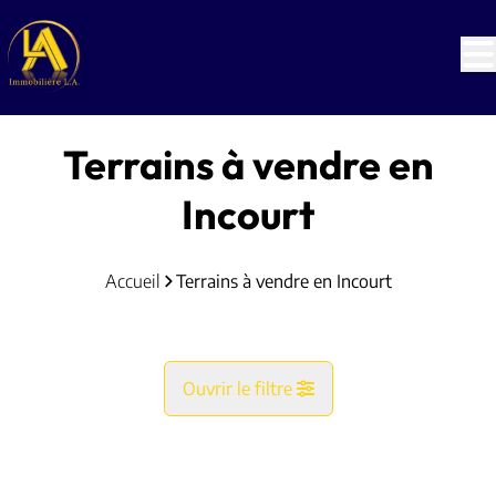
Aller au contenu principal
Terrains à vendre en
Incourt
Accueil
Terrains à vendre en Incourt
Ouvrir le filtre
Commune
NOUVEAU