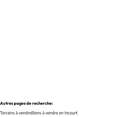
Terrain
1315 Roux-Miroir
(ref.
1010168
)
€ 179.000
1263
m²
Autres pages de recherche
:
Terrains à vendre
Biens à vendre en Incourt