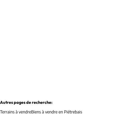
Terrain
1315 Roux-Miroir
(ref.
1010168
)
€ 179.000
1263
m²
Autres pages de recherche
:
Terrains à vendre
Biens à vendre en Piétrebais