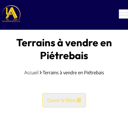
Aller au contenu principal
Terrains à vendre en
Piétrebais
Accueil
Terrains à vendre en Piétrebais
Ouvrir le filtre
Commune
NOUVEAU