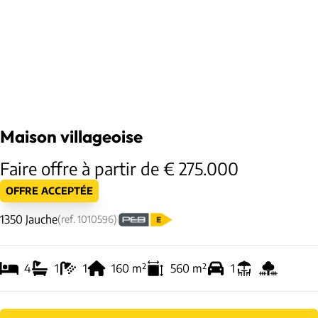
Maison villageoise
Faire offre à partir de € 275.000
OFFRE ACCEPTÉE
1350 Jauche
(ref.
1010596
)
4
1
1
160
m²
560
m²
1