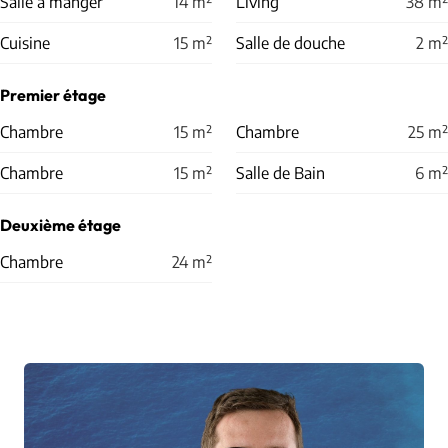
Salle à manger
14
m²
Living
38
m²
Cuisine
15
m²
Salle de douche
2
m²
Premier étage
Chambre
15
m²
Chambre
25
m²
Chambre
15
m²
Salle de Bain
6
m²
Deuxième étage
Chambre
24
m²