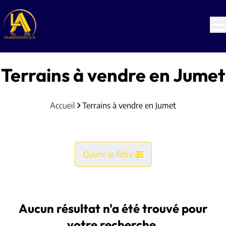
Aller au contenu principal
Terrains à vendre en Jumet
Accueil
Terrains à vendre en Jumet
Ouvrir le filtre
Commune
Jumet (6040)
Aucun résultat n'a été trouvé pour
Remove
Vue de la carte
votre recherche.