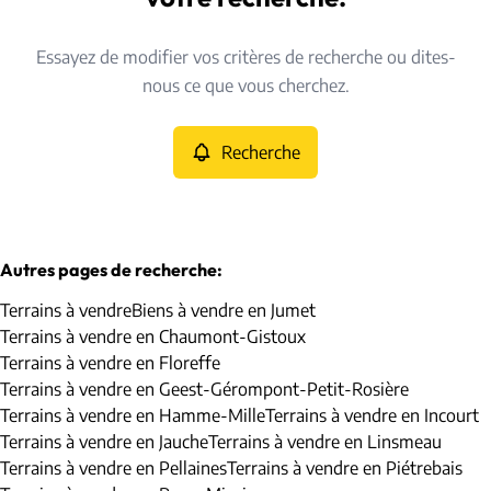
Type
Essayez de modifier vos critères de recherche ou dites-
Terrains
Recherche
Trier par
Remove
nous ce que vous cherchez.
Recherche
Critères plus
Min. budget
Autres pages de recherche
:
Terrains à vendre
Biens à vendre en Jumet
Max. budget
Terrains à vendre en Chaumont-Gistoux
Terrains à vendre en Floreffe
Terrains à vendre en Geest-Gérompont-Petit-Rosière
Terrains à vendre en Hamme-Mille
Terrains à vendre en Incourt
Chercher
Terrains à vendre en Jauche
Terrains à vendre en Linsmeau
Terrains à vendre en Pellaines
Terrains à vendre en Piétrebais