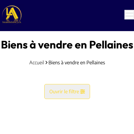
Aller au contenu principal
Biens à vendre en Pellaines
Accueil
Biens à vendre en Pellaines
Ouvrir le filtre
Commune
NOUVEAU
Pellaines (4287)
Remove
Vue de la carte