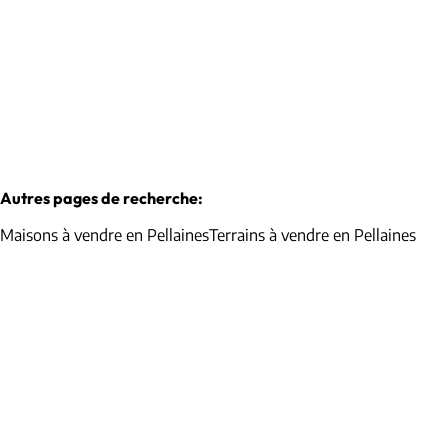
2
1
100
m²
460
m²
1
Autres pages de recherche
:
Maisons à vendre en Pellaines
Terrains à vendre en Pellaines